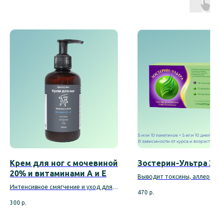
Крем для ног с мочевиной
Зостерин-Ультра 3
20% и витаминами А и E
Выводит токсины, аллерген
тяжёлых металлов. Оздора
Интенсивное смягчение и уход для
470
р.
микрофлору кишечника, пит
огрубевшей кожи стоп
300
р.
полезные бактерии, живущи
кишечнике. Улучшает метабо
Кожа стоп ежедневно выдерживает