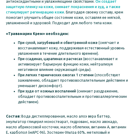
антиоксидантными и увлажняющими свойствами.
Он создает
защитную пленку на коже, снимает покраснения и зуд, а также
стимулирует регенерацию кожи
. Благодаря своему составу, крем
помогает улучшить общее состояние кожи, оставляя ее мягкой,
увлажненной и здоровой. Подходит для любого типа кожи.
«Травамарин Крем» необходим:
При сухой, загрубевшей и обветренной коже
(смягчает и
восстанавливает кожу, поддерживая естественный уровень
увлажнения в течение длительного времени).
При ссадинах, царапинах и расчесах
(восстанавливает и
активизирует барьерную функцию кожи, нейтрализуя
негативное влияние окружающей среды).
При легких термических ожогах 1 степени
(способствует
заживлению, обладает противовоспалительным действием и
уменьшает дискомфорт).
При зуде от кожных воспалений
(снимает раздражение,
обладает противовоспалительным и противоаллергическим
действием).
Состав:
Вода дистиллированная, масло алоэ вера баттер,
эмульгатор глицерил моностеарат, гидрованс, масло авокадо,
масло абрикосовой косточки, масло облепихи, витамин А, витамин
Е, карбопол (мАРС-96), Зостерин-Ультра 60%, метиловый и