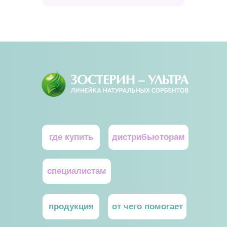
где купить
дистрибьютoрам
специалистам
продукция
от чего помогает