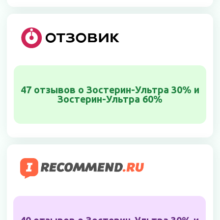
оставить отзыв на сайте
С чем помог
Зостерин-Ультра?
Выберите категорию,
чтобы читать
отзывы
↓
Аллергия
Отравление
Гастрит и язвы
Дерматит