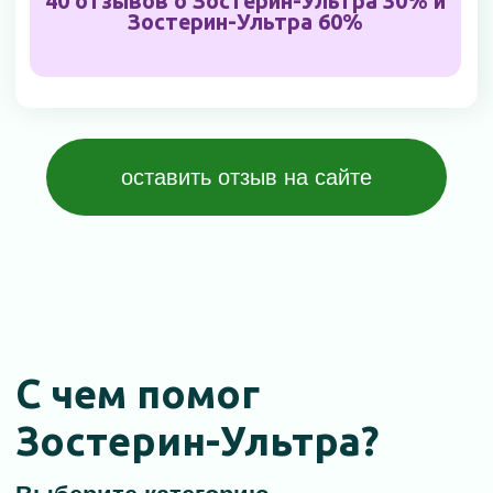
Детям
ОРВИ, Грипп
Инфекции
Работа ЖКТ
Очистка крови
Похмелье
Здоровье костей и зубов
Контроль
Усталость и
аппетита
утомляемость
Мужское
Нормализация
здоровье
сна