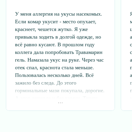
У меня аллергия на укусы насекомых.
Если комар укусит - место опухает,
краснеет, чешется жутко. Я уже
привыкла ходить в долгой одежде, но
всё равно кусают. В прошлом году
коллега дала попробовать Травамарин
ООО «Аквамир»
гель. Намазала укус на руке. Через час
197341, Санкт-Петербург, ул.
Афонская, д. 2, офис 163-164
отек спал, краснота стала меньше.
Пользовалась несколько дней. Всё
контакты
зажило без следа. До этого
+7 (812) 495 68 22
гормональные мази покупала, дорогие.
справочная служба
А этот дешевле и без химии. Теперь
akvamir@zosterin-ultra.ru
всегда лежит в сумке.
круглосуточная связь
социальные сети и мессенджеры: