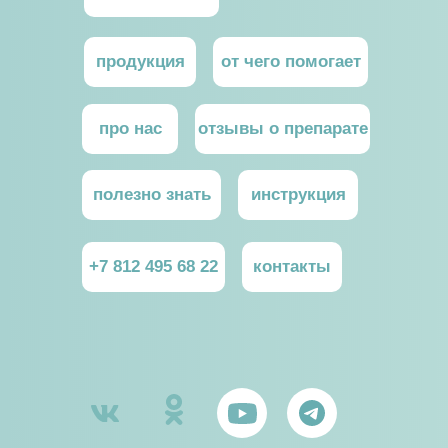
продукция
от чего помогает
про нас
отзывы о препарате
полезно знать
инструкция
+7 812 495 68 22
контакты