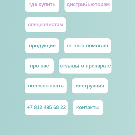
где купить
дистрибьютoрам
специалистам
продукция
от чего помогает
про нас
отзывы о препарате
полезно знать
инструкция
+7 812 495 68 22
контакты