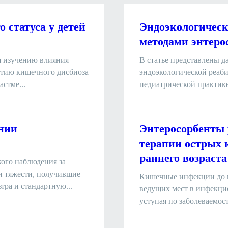
 статуса у детей
Эндоэкологическ
методами энтеро
я изучению влияния
В статье представлены 
итию кишечного дисбиоза
эндоэкологической реаб
стме...
педиатрической практике
нии
Энтеросорбенты 
терапии острых 
раннего возраста
кого наблюдения за
и тяжести, получившие
Кишечные инфекции до н
тра и стандартную...
ведущих мест в инфекцио
уступая по заболеваемост