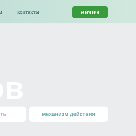
м
контакты
магазин
ов
ать
механизм действия