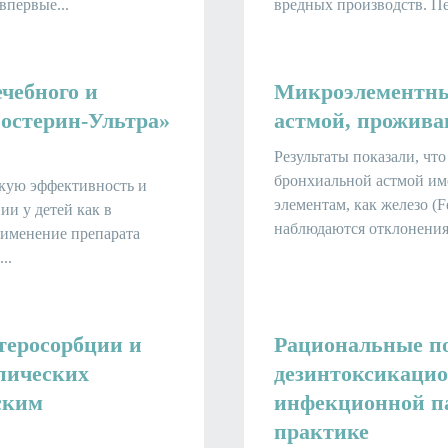
впервые...
вредных производств. Пе
ечебного и
Микроэлементный
Зостерин-Ультра»
астмой, прожива
Результаты показали, чт
бронхиальной астмой им
кую эффективность и
элементам, как железо (Fe
ии у детей как в
наблюдаются отклонения
рименение препарата
..
теросорбции и
Рациональные п
пических
дезинтоксикаци
ским
инфекционной па
практике