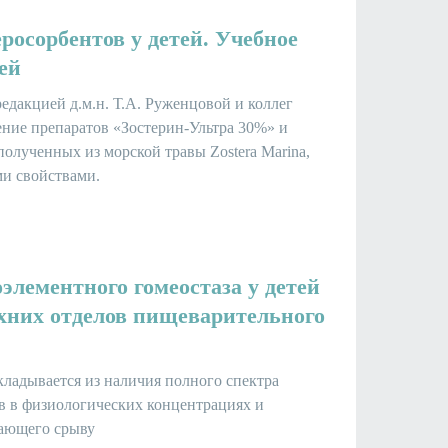
росорбентов у детей. Учебное
ей
едакцией д.м.н. Т.А. Руженцовой и коллег
ение препаратов «Зостерин-Ультра 30%» и
полученных из морской травы Zostera Marina,
и свойствами.
элементного гомеостаза у детей
рхних отделов пищеварительного
ладывается из наличия полного спектра
в в физиологических концентрациях и
жающего срыву