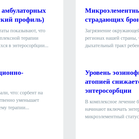
в амбулаторных
Микроэлементный
ский профиль)
страдающих бро
таты показывают, что
Загрязнение окружающей
мплексной терапии
регионах нашей страны, 
ся в энтеросорбции...
дыхательный тракт ребен
ционно-
Уровень эозиноф
атопией снижает
энтеросорбции
ли, что: сорбент на
ственно уменьшает
В комплексное лечение 
му терапии...
начинают включать энте
микроэлементный статус 