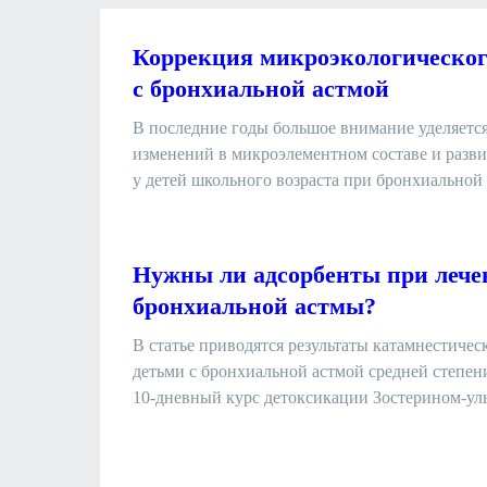
Коррекция микроэкологического
с бронхиальной астмой
В последние годы большое внимание уделяетс
изменений в микроэлементном составе и разв
у детей школьного возраста при бронхиальной а
Нужны ли адсорбенты при лече
бронхиальной астмы?
В статье приводятся результаты катамнестичес
детьми с бронхиальной астмой средней степен
10-дневный курс детоксикации Зостерином-уль