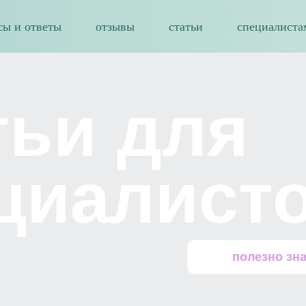
сы и ответы
отзывы
статьи
специалиста
тьи для
циалист
полезно зн