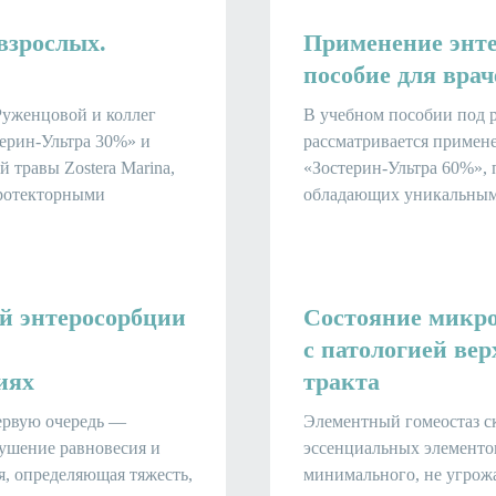
взрослых.
Применение энте
пособие для врач
 Руженцовой и коллег
В учебном пособии под р
ерин-Ультра 30%» и
рассматривается примен
 травы Zostera Marina,
«Зостерин-Ультра 60%», 
ротекторными
обладающих уникальным
й энтеросорбции
Состояние микро
с патологией ве
иях
тракта
первую очередь —
Элементный гомеостаз ск
ушение равновесия и
эссенциальных элементо
я, определяющая тяжесть,
минимального, не угро