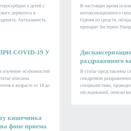
теросорбции у детей с
В настоящее время осно
ского дерматита и
интоксикационного синд
оденита. Актуальность
Одним из средств, облад
препарат Зостерин-Ультра
И COVID-19 У
Диспансеризация
раздраженного 
и изучение особенностей
В статье представлены с
татье описаны
синдромом раздраженног
нтов в возрасте от 18 до
специалистами, проведе
обследований, описан ко
оту кишечника
 на фоне приема