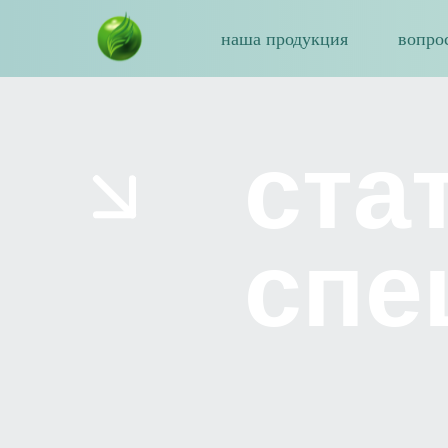
наша продукция
вопро
ста
спе