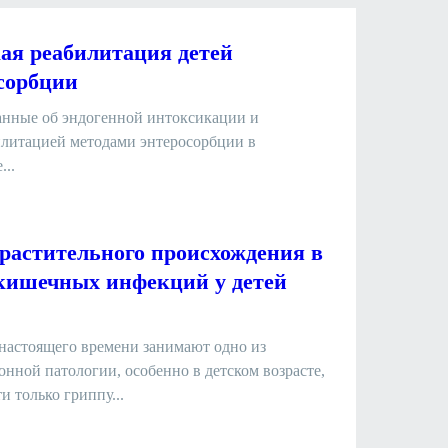
ая реабилитация детей
сорбции
данные об эндогенной интоксикации и
илитацией методами энтеросорбции в
...
растительного происхождения в
кишечных инфекций у детей
астоящего времени занимают одно из
нной патологии, особенно в детском возрасте,
и только гриппу...