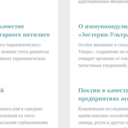
адаптационных механизм
качестве
О иммуномодули
тарного витилиго
«Зостерин-Ультр
го терапевтического
Особое внимание в стать
 лечение этого дерматоза
Ультра», созданному на о
ивных терапевтических
очищает организм от ток
патогенных соединений..
ый
Пектин в качест
предприятиях ат
чались ещё в середине
Клинические исследовани
еленный из этого
приём пектина способст
 высокими сорбционными
свинца, ртути и других 